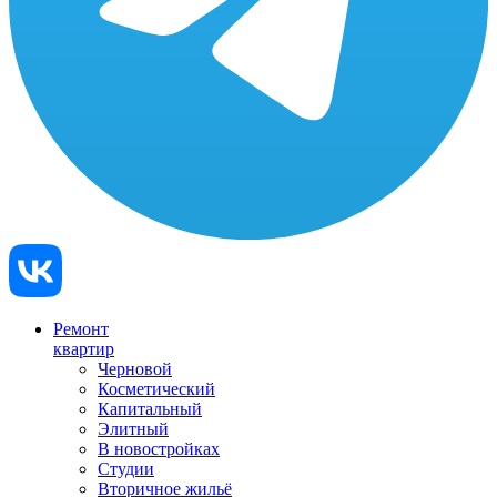
Ремонт
квартир
Черновой
Косметический
Капитальный
Элитный
В новостройках
Студии
Вторичное жильё