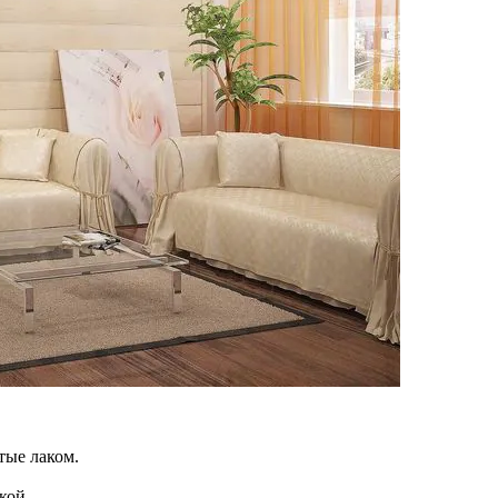
тые лаком.
кой.