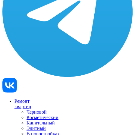
Ремонт
квартир
Черновой
Косметический
Капитальный
Элитный
В новостройках