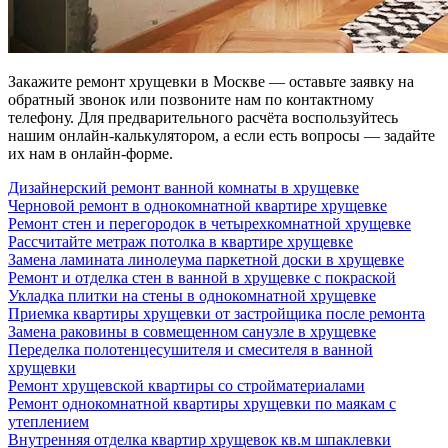
Закажите ремонт хрущевки в Москве — оставьте заявку на
обратный звонок или позвоните нам по контактному
телефону. Для предварительного расчёта воспользуйтесь
нашим онлайн-калькулятором, а если есть вопросы — задайте
их нам в онлайн-форме.
Дизайнерский ремонт ванной комнаты в хрущевке
Черновой ремонт в однокомнатной квартире хрущевке
Ремонт стен и перегородок в четырехкомнатной хрущевке
Рассчитайте метраж потолка в квартире хрущевке
Замена ламината линолеума паркетной доски в хрущевке
Ремонт и отделка стен в ванной в хрущевке с покраской
Укладка плитки на стены в однокомнатной хрущевке
Приемка квартиры хрущевки от застройщика после ремонта
Замена раковины в совмещенном санузле в хрущевке
Переделка полотенцесушителя и смесителя в ванной
хрущевки
Ремонт хрущевской квартиры со стройматериалами
Ремонт однокомнатной квартиры хрущевки по маякам с
утеплением
Внутренняя отделка квартир хрущевок кв.м шпаклевки